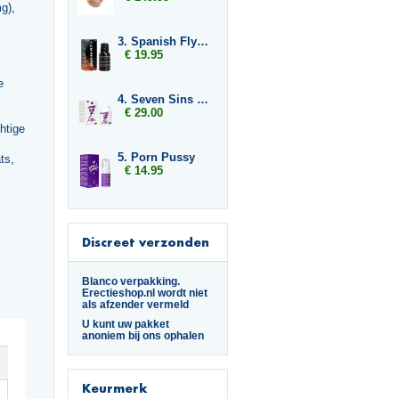
g),
3. Spanish Fly Strong
€ 19.95
e
4. Seven Sins Lust
€ 29.00
htige
5. Porn Pussy
ts,
€ 14.95
Discreet verzonden
Blanco verpakking.
Erectieshop.nl wordt niet
als afzender vermeld
U kunt uw pakket
anoniem bij ons ophalen
Keurmerk