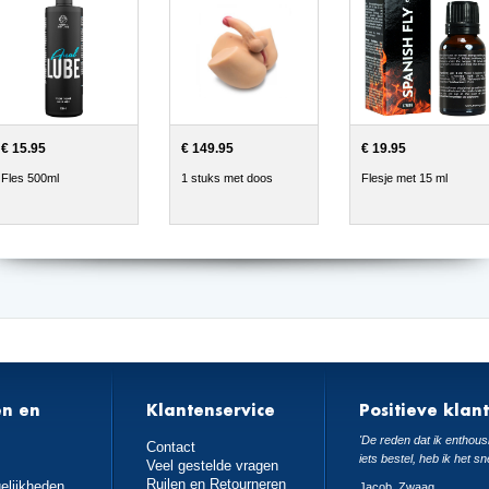
€ 15.95
€ 149.95
€ 19.95
Fles 500ml
1 stuks met doos
Flesje met 15 ml
en en
Klantenservice
Positieve klan
n
'De reden dat ik enthousi
Contact
iets bestel, heb ik het sn
Veel gestelde vragen
Ruilen en Retourneren
elijkheden
Jacob, Zwaag