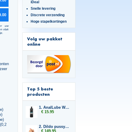
0.00
iDeal
Snelle levering
9.00
Discrete verzending
Hoge stapelkortingen
er uw
en vlak
je.
Volg uw pakket
online
ienten
 zeer
Top 5 beste
producten
1. AnalLube Water Based 500ml
e)
€ 15.95
e)
ne)
(0,2
2. Dildo pussy and ass
€ 149.95