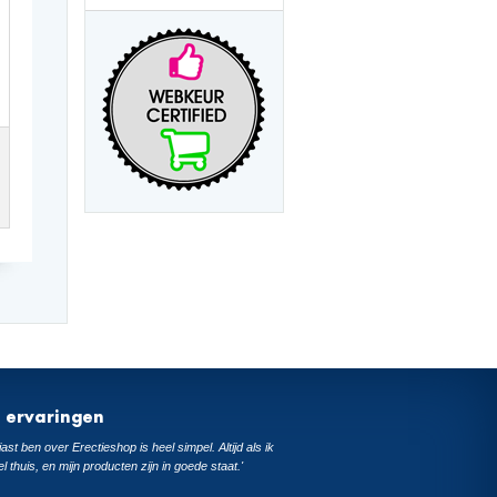
t ervaringen
ast ben over Erectieshop is heel simpel. Altijd als ik
el thuis, en mijn producten zijn in goede staat.'