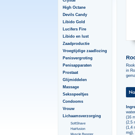
Crystal
High Octane
Devils Candy
Libido Gold
Lucifers Fire
Libido en lust
Zaadproductie
Vroegtijdige zaadlozing
Ro
Penisvergroting
Rookb
Penisapparaten
in Ro
Prostaat
gema
Glijmiddelen
Massage
Seksspeeltjes
Condooms
Ingr
Vrouw
water
Lichaamsverzorging
(16 
(2,5 
SoftShave
(1,4 
Hairfusion
mg),
Muscle Booster