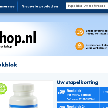
nservice
Nieuwste producten
Snelle levering do
PostNL met Track 
Erectieshop.nl sta
veilig winkelen en
okblok
Uw stapelkorting
Rookblok
€ 2
Pot met 60 softgels
EAN code: 8718247420261
Rookblok 2x