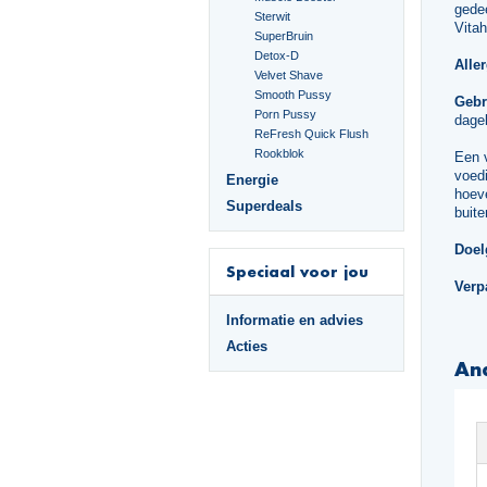
gede
Sterwit
Vita
SuperBruin
Detox-D
Alle
Velvet Shave
Smooth Pussy
Gebr
Porn Pussy
dagel
ReFresh Quick Flush
Rookblok
Een 
voedi
Energie
hoeve
Superdeals
buite
Doel
Speciaal voor jou
Verp
Informatie en advies
Acties
An