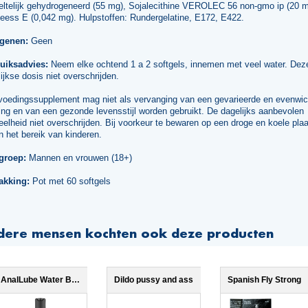
eltelijk gehydrogeneerd (55 mg), Sojalecithine VEROLEC 56 non-gmo ip (20 m
heess E (0,042 mg). Hulpstoffen: Rundergelatine, E172, E422.
rgenen:
Geen
uiksadvies:
Neem elke ochtend 1 a 2 softgels, innemen met veel water. Dez
ijkse dosis niet overschrijden.
voedingssupplement mag niet als vervanging van een gevarieerde en evenwic
ng en van een gezonde levensstijl worden gebruikt. De dagelijks aanbevolen
elheid niet overschrijden. Bij voorkeur te bewaren op een droge en koele plaa
n het bereik van kinderen.
groep:
Mannen en vrouwen (18+)
akking:
Pot met 60 softgels
dere mensen kochten ook deze producten
AnalLube Water Based 500ml
Dildo pussy and ass
Spanish Fly Strong