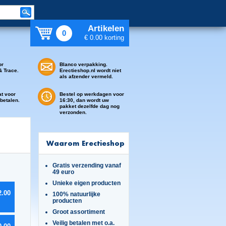
Artikelen
0
€ 0.00 korting
or
Blanco verpakking.
& Trace.
Erectieshop.nl wordt niet
als afzender vermeld.
at voor
Bestel op werkdagen voor
 betalen.
16:30, dan wordt uw
pakket dezelfde dag nog
verzonden.
Waarom Erectieshop
Gratis verzending vanaf
49 euro
Unieke eigen producten
2.00
100% natuurlijke
producten
Groot assortiment
Veilig betalen met o.a.