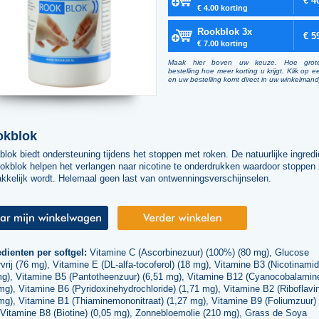
€ 4
€ 4.00 korting
Rookblok 3x
€ 5
€ 7.00 korting
Maak hier boven uw keuze. Hoe grot
bestelling hoe meer korting u krijgt. Klik op e
en uw bestelling komt direct in uw winkelmand
okblok
lok biedt ondersteuning tijdens het stoppen met roken. De natuurlijke ingred
okblok helpen het verlangen naar nicotine te onderdrukken waardoor stoppen
kkelijk wordt. Helemaal geen last van ontwenningsverschijnselen.
edienten per softgel:
Vitamine C (Ascorbinezuur) (100%) (80 mg), Glucose
vrij (76 mg), Vitamine E (DL-alfa-tocoferol) (18 mg), Vitamine B3 (Nicotinamid
mg), Vitamine B5 (Pantotheenzuur) (6,51 mg), Vitamine B12 (Cyanocobalamin
mg), Vitamine B6 (Pyridoxinehydrochloride) (1,71 mg), Vitamine B2 (Riboflavi
mg), Vitamine B1 (Thiaminemononitraat) (1,27 mg), Vitamine B9 (Foliumzuur) 
 Vitamine B8 (Biotine) (0,05 mg), Zonnebloemolie (210 mg), Grass de Soya