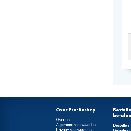
Over Erectieshop
Bestell
betale
Over ons
Algemene voorwaarden
Bestellen
Privacy voorwaarden
Betaalmog