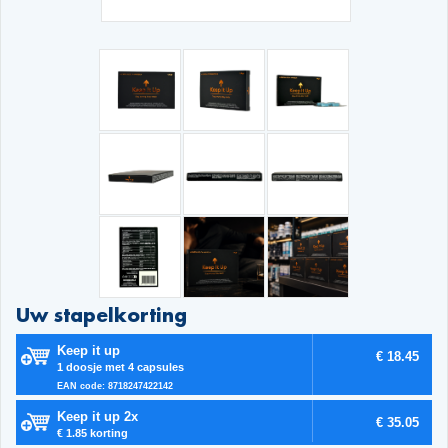
Uw stapelkorting
Keep it up
€ 18.45
1 doosje met 4 capsules
EAN code: 8718247422142
Keep it up 2x
€ 35.05
€ 1.85 korting