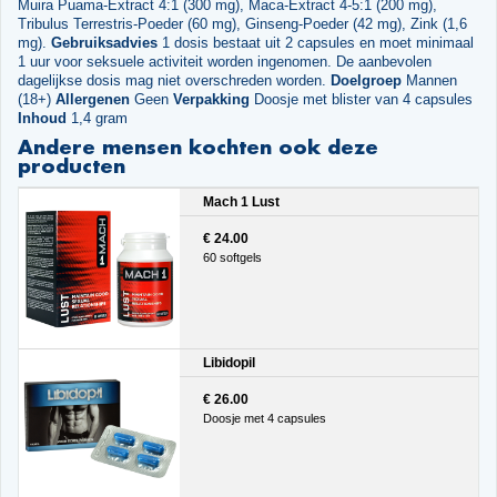
Muira Puama-Extract 4:1 (300 mg), Maca-Extract 4-5:1 (200 mg),
Tribulus Terrestris-Poeder (60 mg), Ginseng-Poeder (42 mg), Zink (1,6
mg).
Gebruiksadvies
1 dosis bestaat uit 2 capsules en moet minimaal
1 uur voor seksuele activiteit worden ingenomen. De aanbevolen
dagelijkse dosis mag niet overschreden worden.
Doelgroep
Mannen
(18+)
Allergenen
Geen
Verpakking
Doosje met blister van 4 capsules
Inhoud
1,4 gram
Andere mensen kochten ook deze
producten
Mach 1 Lust
€ 24.00
60 softgels
Libidopil
€ 26.00
Doosje met 4 capsules