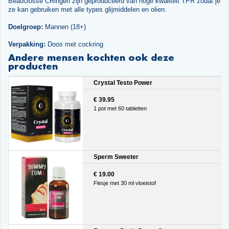
BeauGosse CRingen zijn geproduceerd van hoge kwaliteit TPR zodat je
ze kan gebruiken met alle types glijmiddelen en olien.
Doelgroep:
Mannen (18+)
Verpakking:
Doos met cockring
Andere mensen kochten ook deze
producten
Crystal Testo Power
€ 39.95
1 pot met 60 tabletten
Sperm Sweeter
€ 19.00
Flesje met 30 ml vloeistof