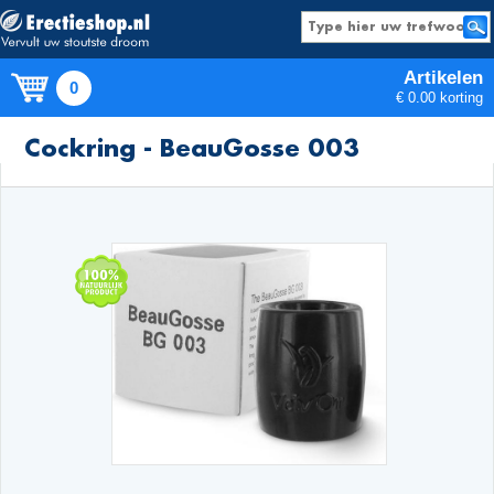
Artikelen
0
€ 0.00 korting
Producten
Cockring - BeauGosse 003