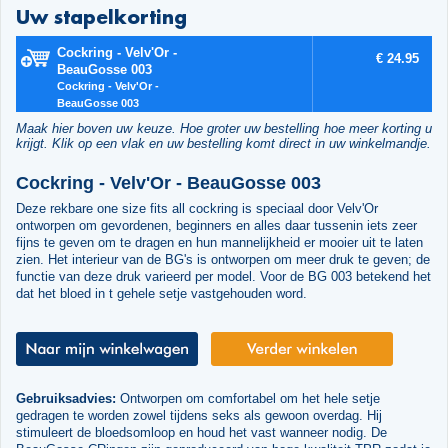
Uw stapelkorting
Cockring - Velv'Or -
€ 24.95
BeauGosse 003
Cockring - Velv'Or -
BeauGosse 003
Maak hier boven uw keuze. Hoe groter uw bestelling hoe meer korting u
krijgt. Klik op een vlak en uw bestelling komt direct in uw winkelmandje.
Cockring - Velv'Or - BeauGosse 003
Deze rekbare one size fits all cockring is speciaal door Velv'Or
ontworpen om gevordenen, beginners en alles daar tussenin iets zeer
fijns te geven om te dragen en hun mannelijkheid er mooier uit te laten
zien. Het interieur van de BG's is ontworpen om meer druk te geven; de
functie van deze druk varieerd per model. Voor de BG 003 betekend het
dat het bloed in t gehele setje vastgehouden word.
Gebruiksadvies:
Ontworpen om comfortabel om het hele setje
gedragen te worden zowel tijdens seks als gewoon overdag. Hij
stimuleert de bloedsomloop en houd het vast wanneer nodig. De