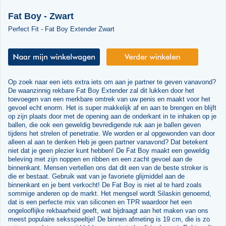
Fat Boy - Zwart
Perfect Fit - Fat Boy Extender Zwart
Op zoek naar een iets extra iets om aan je partner te geven vanavond?
De waanzinnig rekbare Fat Boy Extender zal dit lukken door het
toevoegen van een merkbare omtrek van uw penis en maakt voor het
gevoel echt enorm. Het is super makkelijk af en aan te brengen en blijft
op zijn plaats door met de opening aan de onderkant in te inhaken op je
ballen, die ook een geweldig bevredigende ruk aan je ballen geven
tijdens het strelen of penetratie. We worden er al opgewonden van door
alleen al aan te denken Heb je geen partner vanavond? Dat betekent
niet dat je geen plezier kunt hebben! De Fat Boy maakt een geweldig
beleving met zijn noppen en ribben en een zacht gevoel aan de
binnenkant. Mensen vertellen ons dat dit een van de beste stroker is
die er bestaat. Gebruik wat van je favoriete glijmiddel aan de
binnenkant en je bent verkocht! De Fat Boy is niet al te hard zoals
sommige anderen op de markt. Het mengsel wordt Silaskin genoemd,
dat is een perfecte mix van siliconen en TPR waardoor het een
ongelooflijke rekbaarheid geeft, wat bijdraagt aan het maken van ons
meest populaire seksspeeltje! De binnen afmeting is 19 cm, die is zo