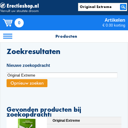
Artikelen
0
€ 0.00 korting
Producten
Zoekresultaten
Nieuwe zoekopdracht
Gevonden producten bij
zoekopdracht:
Original Extreme