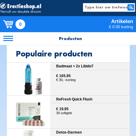
Artikelen
0
€ 0.00 korting
Producten
Populaire producten
Badmaat + 2x Libido7
€ 165.95
€ 30,- korting
ReFresh Quick Flush
€ 19.95
30 softgels
Detox-Darmen