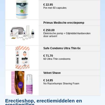
€ 22.95
Pot met 60 capsules
Primus Medische erectiepomp
€ 250.00
Elektrische pomp + Glijmiddel Aanbevolen
door artsen!
Safe Condoms Ultra Thin 6x
€ 71.70
60 Ultra Thin condooms
Velvet Shave
€ 14.95
No Razorbumps Shaving Foam
Erectieshop, erectiemiddelen en
erectiepillen