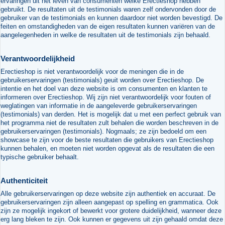
ervaringen uit het leven van consumenten welke Erectieshop hebben
gebruikt. De resultaten uit de testimonials waren zelf ondervonden door de
gebruiker van de testimonials en kunnen daardoor niet worden bevestigd. De
feiten en omstandigheden van de eigen resultaten kunnen variëren van de
aangelegenheden in welke de resultaten uit de testimonials zijn behaald.
Verantwoordelijkheid
Erectieshop is niet verantwoordelijk voor de meningen die in de
gebruikerservaringen (testimonials) geuit worden over Erectieshop. De
intentie en het doel van deze website is om consumenten en klanten te
informeren over Erectieshop. Wij zijn niet verantwoordelijk voor fouten of
weglatingen van informatie in de aangeleverde gebruikerservaringen
(testimonials) van derden. Het is mogelijk dat u met een perfect gebruik van
het programma niet de resultaten zult behalen die worden beschreven in de
gebruikerservaringen (testimonials). Nogmaals; ze zijn bedoeld om een
showcase te zijn voor de beste resultaten die gebruikers van Erectieshop
kunnen behalen, en moeten niet worden opgevat als de resultaten die een
typische gebruiker behaalt.
Authenticiteit
Alle gebruikerservaringen op deze website zijn authentiek en accuraat. De
gebruikerservaringen zijn alleen aangepast op spelling en grammatica. Ook
zijn ze mogelijk ingekort of bewerkt voor grotere duidelijkheid, wanneer deze
erg lang bleken te zijn. Ook kunnen er gegevens uit zijn gehaald omdat deze