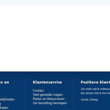
en en
Klantenservice
Positieve klan
n
'De reden dat ik enthousi
Contact
iets bestel, heb ik het sn
Veel gestelde vragen
Ruilen en Retourneren
elijkheden
Jacob, Zwaag
Uw bestelling herroepen
g
phalen