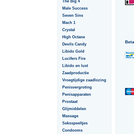
The Big 4
Male Success
Seven Sins
Mach 1
Crystal
High Octane
Bet
Devils Candy
Libido Gold
Lucifers Fire
Libido en lust
Zaadproductie
Vroegtijdige zaadlozing
Penisvergroting
Penisapparaten
Prostaat
Glijmiddelen
Massage
Seksspeeltjes
Condooms