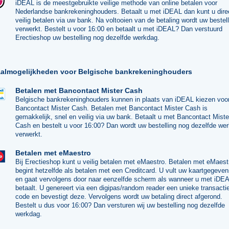
iDEAL is de meestgebruikte veilige methode van online betalen voor
Nederlandse bankrekeninghouders. Betaalt u met iDEAL dan kunt u dire
veilig betalen via uw bank. Na voltooien van de betaling wordt uw bestell
verwerkt. Bestelt u voor 16:00 en betaalt u met iDEAL? Dan verstuurd
Erectieshop uw bestelling nog dezelfde werkdag.
aalmogelijkheden voor Belgische bankrekeninghouders
Betalen met Bancontact Mister Cash
Belgische bankrekeninghouders kunnen in plaats van iDEAL kiezen voo
Bancontact Mister Cash. Betalen met Bancontact Mister Cash is
gemakkelijk, snel en veilig via uw bank. Betaalt u met Bancontact Miste
Cash en bestelt u voor 16:00? Dan wordt uw bestelling nog dezelfde we
verwerkt.
Betalen met eMaestro
Bij Erectieshop kunt u veilig betalen met eMaestro. Betalen met eMaest
begint hetzelfde als betalen met een Creditcard. U vult uw kaartgegeven
en gaat vervolgens door naar eenzelfde scherm als wanneer u met iDE
betaalt. U genereert via een digipas/random reader een unieke transacti
code en bevestigt deze. Vervolgens wordt uw betaling direct afgerond.
Bestelt u dus voor 16:00? Dan versturen wij uw bestelling nog dezelfde
werkdag.