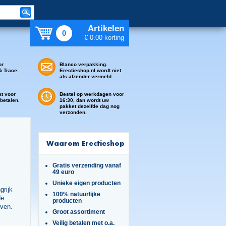
Artikelen
0
€ 0.00 korting
or
Blanco verpakking.
& Trace.
Erectieshop.nl wordt niet
als afzender vermeld.
at voor
Bestel op werkdagen voor
 betalen.
16:30, dan wordt uw
pakket dezelfde dag nog
verzonden.
Waarom Erectieshop
Gratis verzending vanaf
49 euro
Unieke eigen producten
grijk
100% natuurlijke
de
producten
jven.
Groot assortiment
Veilig betalen met o.a.