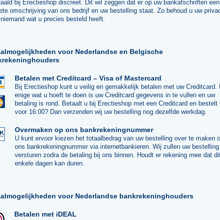
aald bij Erectieshop discreet. Dit wil zeggen dat er op uw bankafschriften een
ete omschrijving van ons bedrijf en uw bestelling staat. Zo behoud u uw priva
niemand wat u precies besteld heeft.
almogelijkheden voor Nederlandse en Belgische
krekeninghouders
Betalen met Creditcard – Visa of Mastercard
Bij Erectieshop kunt u veilig en gemakkelijk betalen met uw Creditcard.
enige wat u hoeft te doen is uw Creditcard gegevens in te vullen en uw
betaling is rond. Betaalt u bij Erectieshop met een Creditcard en bestelt
voor 16:00? Dan verzenden wij uw bestelling nog dezelfde werkdag.
Overmaken op ons bankrekeningnummer
U kunt ervoor kiezen het totaalbedrag van uw bestelling over te maken 
ons bankrekeningnummer via internetbankieren. Wij zullen uw bestelling
versturen zodra de betaling bij ons binnen. Houdt er rekening mee dat di
enkele dagen kan duren.
aalmogelijkheden voor Nederlandse bankrekeninghouders
Betalen met iDEAL