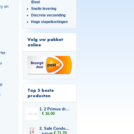
iDeal
cy en
Snelle levering
Discrete verzending
Hoge stapelkortingen
Volg uw pakket
online
 Het
 u
op
Top 5 beste
t
producten
1. 2 Primus drukringen 20 mm
€ 16.00
2. Safe Condoms Ultra Thin 6x
€ 71.70
€ 71.70