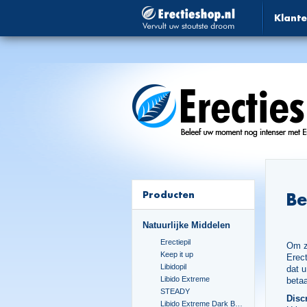
Klante
Producten
Be
Natuurlijke Middelen
Erectiepil
Om z
Keep it up
Erect
Libidopil
dat u
Libido Extreme
beta
STEADY
Disc
Libido Extreme Dark Blue