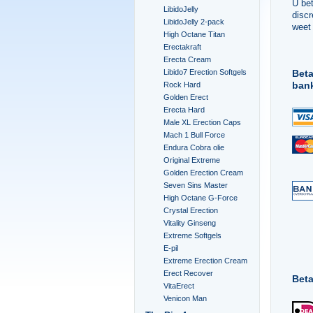
U bet
LibidoJelly
discr
LibidoJelly 2-pack
weet 
High Octane Titan
Erectakraft
Erecta Cream
Libido7 Erection Softgels
Beta
ban
Rock Hard
Golden Erect
Erecta Hard
Male XL Erection Caps
Mach 1 Bull Force
Endura Cobra olie
Original Extreme
Golden Erection Cream
Seven Sins Master
High Octane G-Force
Crystal Erection
Vitality Ginseng
Extreme Softgels
E-pil
Extreme Erection Cream
Erect Recover
Bet
VitaErect
Venicon Man