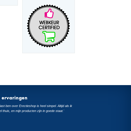
t ervaringen
ast ben over Erectieshop is heel simpel. Altijd als ik
el thuis, en mijn producten zijn in goede staat.'