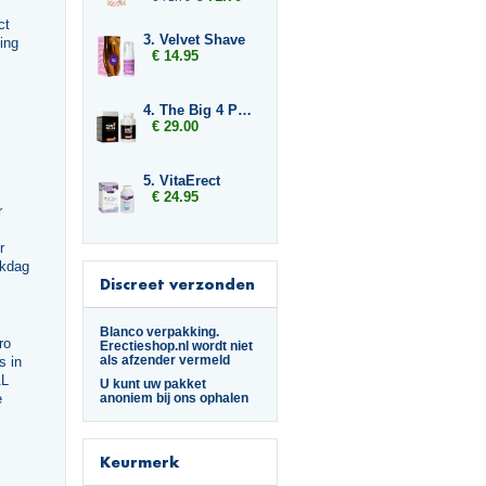
ct
3. Velvet Shave
ing
€ 14.95
4. The Big 4 Pussy Filler
€ 29.00
5. VitaErect
€ 24.95
r
r
rkdag
Discreet verzonden
Blanco verpakking.
ro
Erectieshop.nl wordt niet
als afzender vermeld
s in
AL
U kunt uw pakket
anoniem bij ons ophalen
e
Keurmerk