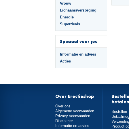
Vrouw
Lichaamsverzorging
Energie
Superdeals
Speciaal voor jou
Informatie en advies
Acties
Over Erectieshop
Bestell
betale
Over ons
Algemene voorwaarden
Bestellen
Privacy voorwaarden
Betaalmog
Disclaimer
Verzendin
Informatie en advies
Product o