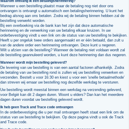
Waarom ontvang ik een betalingsherinnering?
Wanneer u een bestelling plaatst maar de betaling nog niet door ons
ontvangen is ontvangt u automatisch een betalingsherinnering. U kunt het
bedrag alsnog aan ons betalen. Zodra wij de betaling binnen hebben zal de
bestelling verwerkt worden.
Bij een overboeking via de bank kan het zijn dat deze automatische
herinnering en de verwerking van uw betaling elkaar kruizen. In uw
orderbevestiging vindt u een link om de status van uw bestelling te bekijken.
Heeft u per ongeluk twee orders aangemaakt en er één betaald, dan zult u
van de andere order een herinnering ontvangen. Deze kunt u negeren.
Wilt u afzien van de bestelling? Wanneer de betaling niet voldaan wordt zal
de bestelling geannuleerd worden, u kunt deze herinnering dan dus negeren.
Wanneer wordt mijn bestelling geleverd?
De levering van uw bestelling is van een aantal factoren afhankelijk. Zodra
de betaling van uw bestelling rond is zullen wij uw bestelling verwerken en
verzenden. Bestelt u voor 16:30 en kiest u voor een 'snelle betaalmethode'
dan streven wij ernaar uw bestelling nog dezelfde werkdag te versturen.
Uw bestelling wordt meestal binnen een werkdag na verzending geleverd,
voor België kan dit 2 dagen duren. Woont u elders? Dan kan het meerdere
dagen duren voordat uw bestelling geleverd wordt.
Ik heb geen Track and Trace code ontvangen
In de orderbevestiging die u per mail ontvangen heeft staat een link om de
status van uw bestelling te bekijken. Op deze pagina vindt u ook de Track
and Trace code.