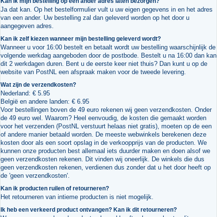
Kan ik mijn bestelling op een ander adres laten bezorgen?
Ja dat kan. Op het bestelformulier vult u uw eigen gegevens in en het adres
van een ander. Uw bestelling zal dan geleverd worden op het door u
aangegeven adres.
Kan ik zelf kiezen wanneer mijn bestelling geleverd wordt?
Wanneer u voor 16:00 bestelt en betaalt wordt uw bestelling waarschijnlijk de
volgende werkdag aangeboden door de postbode. Bestelt u na 16:00 dan kan
dit 2 werkdagen duren. Bent u de eerste keer niet thuis? Dan kunt u op de
website van PostNL een afspraak maken voor de tweede levering.
Wat zijn de verzendkosten?
Nederland: € 5.95
België en andere landen: € 6.95
Voor bestellingen boven de 49 euro rekenen wij geen verzendkosten. Onder
de 49 euro wel. Waarom? Heel eenvoudig, de kosten die gemaakt worden
voor het verzenden (PostNL verstuurt helaas niet gratis), moeten op de een
of andere manier betaald worden. De meeste webwinkels berekenen deze
kosten door als een soort opslag in de verkoopprijs van de producten. We
kunnen onze producten best allemaal iets duurder maken en doen alsof we
geen verzendkosten rekenen. Dit vinden wij oneerlijk. De winkels die dus
geen verzendkosten rekenen, verdienen dus zonder dat u het door heeft op
de 'geen verzendkosten'.
Kan ik producten ruilen of retourneren?
Het retourneren van intieme producten is niet mogelijk.
Ik heb een verkeerd product ontvangen? Kan ik dit retourneren?