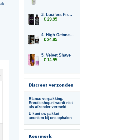
uik
3. Lucifers Fire Cocktail Mix
€ 29.95
4. High Octane Dynamite
€ 24.95
5. Velvet Shave
€ 14.95
ktail Mix
Discreet verzonden
Blanco verpakking.
Erectieshop.nl wordt niet
als afzender vermeld
U kunt uw pakket
anoniem bij ons ophalen
Keurmerk