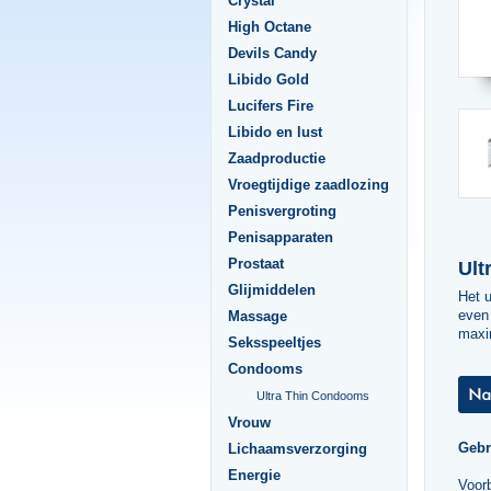
Crystal
High Octane
Devils Candy
Libido Gold
Lucifers Fire
Libido en lust
Zaadproductie
Vroegtijdige zaadlozing
Penisvergroting
Penisapparaten
Prostaat
Ult
Glijmiddelen
Het u
even
Massage
maxi
Seksspeeltjes
Condooms
Ultra Thin Condooms
Vrouw
Gebr
Lichaamsverzorging
Energie
Voor