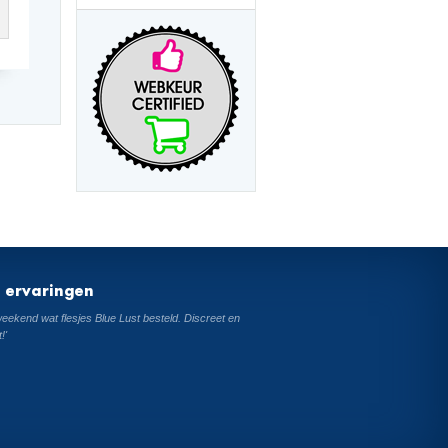
t ervaringen
 weekend wat flesjes Blue Lust besteld. Discreet en
!'