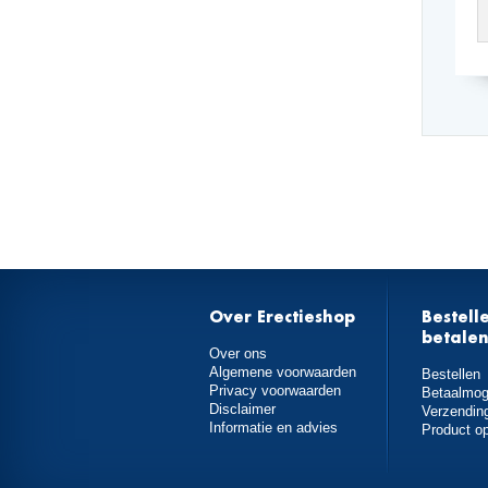
Over Erectieshop
Bestell
betale
Over ons
Algemene voorwaarden
Bestellen
Privacy voorwaarden
Betaalmog
Disclaimer
Verzendin
Informatie en advies
Product o