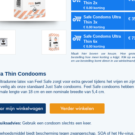
Thin 2x
€ 0.00 korting
Safe Condoms Ultra
€ 3
Thin 3x
€ 0.00 korting
Safe Condoms Ultra
€ 7
Thin 6x
€ 0.00 korting
Maak hier boven uw keuze. Hoe grot
bestelling hoe meer korting u krijgt. Klik op e
en uw bestelling komt direct in uw winkelmand
ra Thin Condooms
ltradunne latex van Feel Safe zorgt voor extra gevoel tijdens het vrijen en zij
 veilig als onze standaard Just Safe condooms. Feel Safe condooms hebben
male lengte van 18 cm en een nominale breedte van 5,4 cm.
uiksadvies:
Gebruik een condoom slechts een keer.
behoedsmiddel biedt bescherming tegen zwangerschap, SOA of het Hiv-virus.