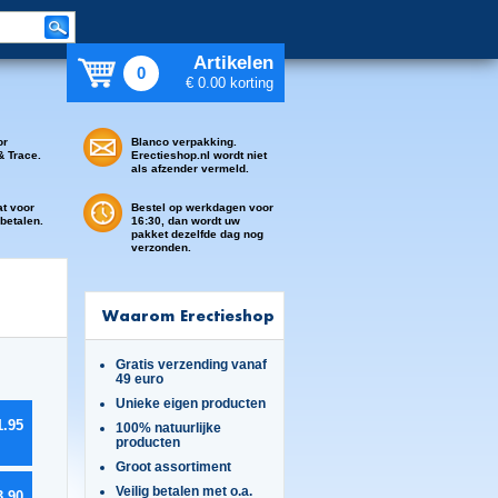
Artikelen
0
€ 0.00 korting
or
Blanco verpakking.
& Trace.
Erectieshop.nl wordt niet
als afzender vermeld.
at voor
Bestel op werkdagen voor
 betalen.
16:30, dan wordt uw
pakket dezelfde dag nog
verzonden.
Waarom Erectieshop
Gratis verzending vanaf
49 euro
Unieke eigen producten
1.95
100% natuurlijke
producten
Groot assortiment
Veilig betalen met o.a.
3.90