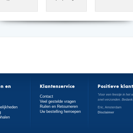
en en
Klantenservice
Positieve klan
n
'Voor een feestje in het
Contact
snel verzonden. Bedankt
Veel gestelde vragen
Ruilen en Retourneren
elijkheden
Eric, Amsterdam
Uw bestelling herroepen
g
Disclaimer
phalen