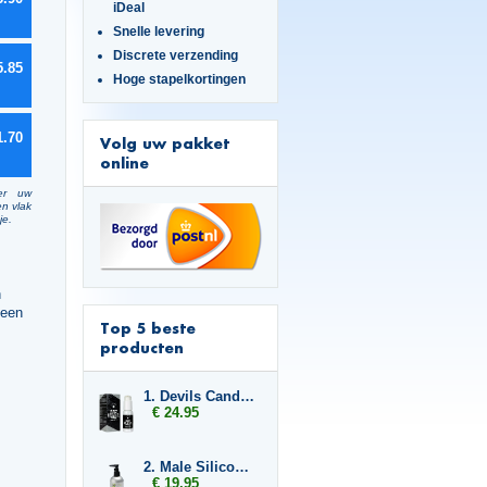
iDeal
Snelle levering
Discrete verzending
5.85
Hoge stapelkortingen
1.70
Volg uw pakket
online
er uw
en vlak
je.
n
 een
Top 5 beste
producten
1. Devils Candy Ejact Delay Gel
€ 24.95
2. Male Silicone Based 250ml
€ 19.95