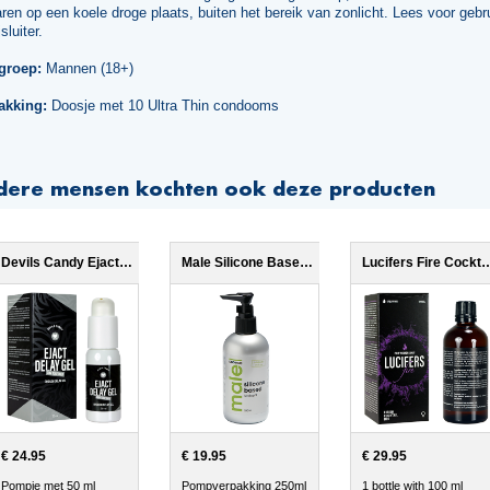
en op een koele droge plaats, buiten het bereik van zonlicht. Lees voor gebr
sluiter.
groep:
Mannen (18+)
akking:
Doosje met 10 Ultra Thin condooms
dere mensen kochten ook deze producten
Devils Candy Ejact Delay Gel
Male Silicone Based 250ml
Lucifers Fire Coc
€ 24.95
€ 19.95
€ 29.95
Pompje met 50 ml
Pompverpakking 250ml
1 bottle with 100 ml