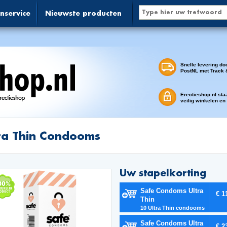
nservice
Nieuwste producten
Snelle levering do
PostNL met Track 
Erectieshop.nl sta
veilig winkelen en
ra Thin Condooms
Uw stapelkorting
Safe Condoms Ultra
€ 1
Thin
10 Ultra Thin condooms
Safe Condoms Ultra
€ 2