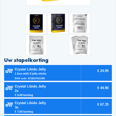
Uw stapelkorting
Crystal Libido Jelly
€ 24.95
1 box with 5 jelly sticks
EAN code: 8718247421398
Crystal Libido Jelly
€ 44.90
2x
€ 5.00 korting
Crystal Libido Jelly
€ 67.35
3x
€ 7.50 korting