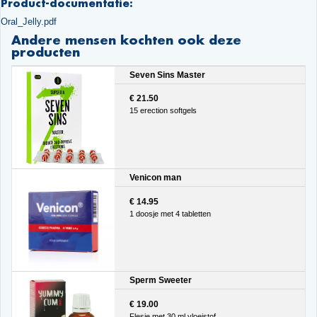
Product-documentatie:
Oral_Jelly.pdf
Andere mensen kochten ook deze
producten
Seven Sins Master
€ 21.50
15 erection softgels
Venicon man
€ 14.95
1 doosje met 4 tabletten
Sperm Sweeter
€ 19.00
Flesje met 30 ml vloeistof