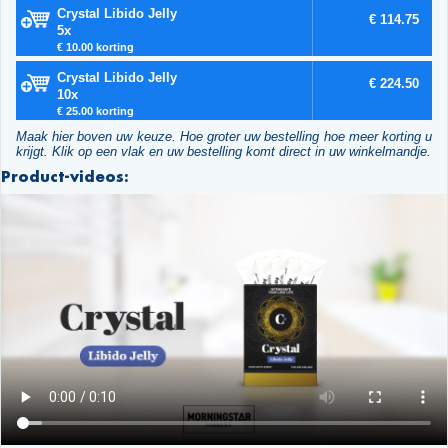
Crystal Libido Jelly
€ 114.75
5x
€ 10.00 korting
Crystal Libido Jelly
€ 224.50
10x
€ 25.00 korting
Maak hier boven uw keuze. Hoe groter uw bestelling hoe meer korting u
krijgt. Klik op een vlak en uw bestelling komt direct in uw winkelmandje.
Product-videos: