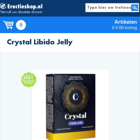
Artikelen
0
€ 0.00 korting
Producten
Crystal Libido Jelly