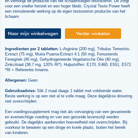
en verhoogt de productie van het lichaamseigen testosteron. Dit zorgt
voor een sneller herstel en een hoger libido. Crystal Testo Power heeft
een stimulerende werking op de eigen testosteron productie van het
lichaam.
Ingredienten per 2 tabletten:
L-Arginine (200 mg), Tribulus Terrestris-
Extract (75 mg), Muira Puama-Extract 4:1 (50 mg), Fenusterols
Fenegriek (40 mg), Gehydrogeneerde Vegetarische Olie (40 mg),
Zinkcitraat (38,7 mg, 120% RI*). Hulpstoffen: E170, E460, E551, E572.
*RI = Referentie Inname.
Allergenen:
Geen
Gebruiksadvies:
Slik 2 maal daags 1 tablet met voldoende water.
Beste werking is op een niet al te volle maag. Deze dagelijkse dosering
niet overschrijden.
Een voedingssupplement mag niet als vervanging van een gevarieerde
en evenwichtige voeding en van een gezonde levensstijl worden
gebruikt. De dagelijks aanbevolen hoeveelheid niet overschrijden. Bij
voorkeur te bewaren op een droge en koele plaats, buiten het bereik
van kinderen.