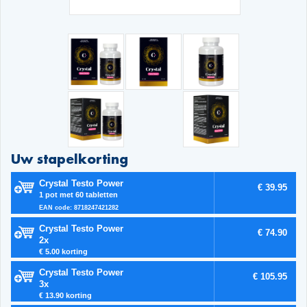
Uw stapelkorting
Crystal Testo Power
€ 39.95
1 pot met 60 tabletten
EAN code: 8718247421282
Crystal Testo Power
€ 74.90
2x
€ 5.00 korting
Crystal Testo Power
€ 105.95
3x
€ 13.90 korting