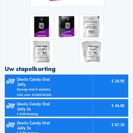
Uw stapelkorting
Devils Candy Oral
€ 24.95
Jelly
Doosje met 5 sachets
EAN code: 8718247421336
Devils Candy Oral
€ 44.90
Jelly 2x
€ 5.00 korting
Devils Candy Oral
€ 67.35
Jelly 3x
€ 7.50 korting