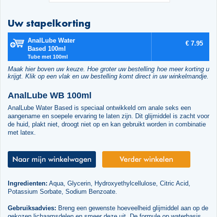
Uw stapelkorting
AnalLube Water
€ 7.95
Based 100ml
Tube met 100ml
Maak hier boven uw keuze. Hoe groter uw bestelling hoe meer korting u
krijgt. Klik op een vlak en uw bestelling komt direct in uw winkelmandje.
AnalLube WB 100ml
AnalLube Water Based is speciaal ontwikkeld om anale seks een
aangename en soepele ervaring te laten zijn. Dit glijmiddel is zacht voor
de huid, plakt niet, droogt niet op en kan gebruikt worden in combinatie
met latex.
Ingredienten:
Aqua, Glycerin, Hydroxyethylcellulose, Citric Acid,
Potassium Sorbate, Sodium Benzoate.
Gebruiksadvies:
Breng een gewenste hoeveelheid glijmiddel aan op de
gekozen lichaamsdelen en smeer deze uit. De formule op waterbasis