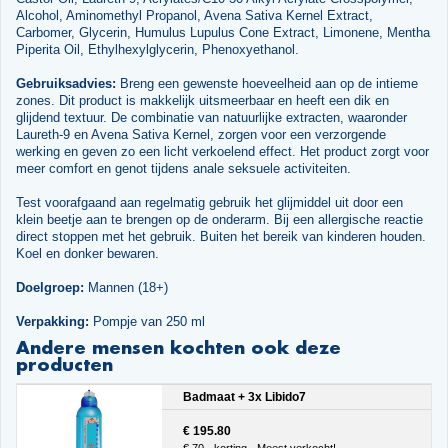
Alcohol, Aminomethyl Propanol, Avena Sativa Kernel Extract,
Carbomer, Glycerin, Humulus Lupulus Cone Extract, Limonene, Mentha
Piperita Oil, Ethylhexylglycerin, Phenoxyethanol.
Gebruiksadvies:
Breng een gewenste hoeveelheid aan op de intieme
zones. Dit product is makkelijk uitsmeerbaar en heeft een dik en
glijdend textuur. De combinatie van natuurlijke extracten, waaronder
Laureth-9 en Avena Sativa Kernel, zorgen voor een verzorgende
werking en geven zo een licht verkoelend effect. Het product zorgt voor
meer comfort en genot tijdens anale seksuele activiteiten.
Test voorafgaand aan regelmatig gebruik het glijmiddel uit door een
klein beetje aan te brengen op de onderarm. Bij een allergische reactie
direct stoppen met het gebruik. Buiten het bereik van kinderen houden.
Koel en donker bewaren.
Doelgroep:
Mannen (18+)
Verpakking:
Pompje van 250 ml
Andere mensen kochten ook deze
producten
Badmaat + 3x Libido7
€ 195.80
€ 70,- korting - Meest verkocht!