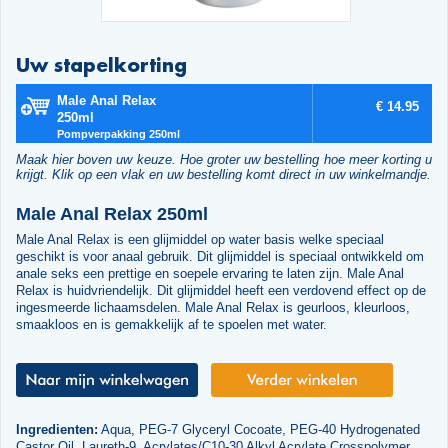
Uw stapelkorting
Male Anal Relax
€ 14.95
250ml
Pompverpakking 250ml
Maak hier boven uw keuze. Hoe groter uw bestelling hoe meer korting u
krijgt. Klik op een vlak en uw bestelling komt direct in uw winkelmandje.
Male Anal Relax 250ml
Male Anal Relax is een glijmiddel op water basis welke speciaal
geschikt is voor anaal gebruik. Dit glijmiddel is speciaal ontwikkeld om
anale seks een prettige en soepele ervaring te laten zijn. Male Anal
Relax is huidvriendelijk. Dit glijmiddel heeft een verdovend effect op de
ingesmeerde lichaamsdelen. Male Anal Relax is geurloos, kleurloos,
smaakloos en is gemakkelijk af te spoelen met water.
Ingredienten:
Aqua, PEG-7 Glyceryl Cocoate, PEG-40 Hydrogenated
Castor Oil, Laureth-9, Acrylates/C10-30 Alkyl Acrylate Crosspolymer,