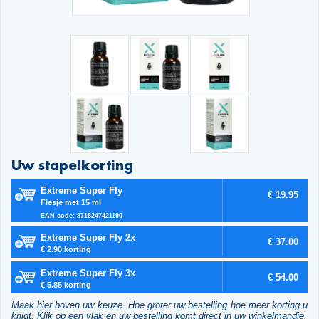
Uw stapelkorting
Extreme Super Fly
€ 19.95
Flesje met 15 ml
EAN code: 8718247421190
Extreme Super Fly 2x
€ 37.00
€ 2.90 korting
Extreme Super Fly 3x
€ 54.00
€ 5.85 korting
Maak hier boven uw keuze. Hoe groter uw bestelling hoe meer korting u
krijgt. Klik op een vlak en uw bestelling komt direct in uw winkelmandje.