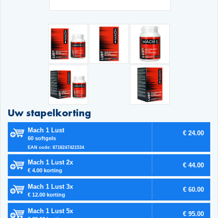
Uw stapelkorting
Mach 1 Lust
€ 24.00
60 softgels
EAN code: 8718247421534
Mach 1 Lust 2x
€ 44.00
€ 4.00 korting
Mach 1 Lust 3x
€ 60.00
€ 12.00 korting
Mach 1 Lust 5x
€ 95.00