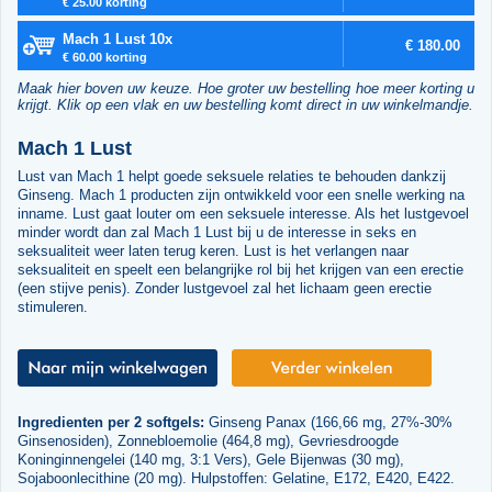
€ 25.00 korting
Mach 1 Lust 10x
€ 180.00
€ 60.00 korting
Maak hier boven uw keuze. Hoe groter uw bestelling hoe meer korting u
krijgt. Klik op een vlak en uw bestelling komt direct in uw winkelmandje.
Mach 1 Lust
Lust van Mach 1 helpt goede seksuele relaties te behouden dankzij
Ginseng. Mach 1 producten zijn ontwikkeld voor een snelle werking na
inname. Lust gaat louter om een seksuele interesse. Als het lustgevoel
minder wordt dan zal Mach 1 Lust bij u de interesse in seks en
seksualiteit weer laten terug keren. Lust is het verlangen naar
seksualiteit en speelt een belangrijke rol bij het krijgen van een erectie
(een stijve penis). Zonder lustgevoel zal het lichaam geen erectie
stimuleren.
Ingredienten per 2 softgels:
Ginseng Panax (166,66 mg, 27%-30%
Ginsenosiden), Zonnebloemolie (464,8 mg), Gevriesdroogde
Koninginnengelei (140 mg, 3:1 Vers), Gele Bijenwas (30 mg),
Sojaboonlecithine (20 mg). Hulpstoffen: Gelatine, E172, E420, E422.