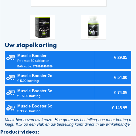
Uw stapelkorting
Muscle Booster
€ 29.95
Pot met 60 tabletten
EAN code: 8718247420056
Muscle Booster 2x
€ 54.90
€ 5.00 korting
Muscle Booster 3x
€ 74.85
€ 15.00 korting
Muscle Booster 6x
€ 145.95
€ 33.75 korting
Maak hier boven uw keuze. Hoe groter uw bestelling hoe meer korting u
krijgt. Klik op een vlak en uw bestelling komt direct in uw winkelmandje.
Product-videos: