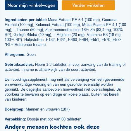
Ingredienten per tablet:
Maca-Extract PE 5:1 (100 mg), Guarana-
Extract (100 mg), Kolanoot-Extract (100 mg), Muira Puama PE 4:1 (100
mg), L-Taurine (50 mg), Zinkmonomethionine 18% Zn (83,4 mg, 100%
RI*), Ginkgo Biloba (40 mg), L-Arginine (20 mg), Vitamine B3 (18 mg,
100% RI*). Hulpstoffen: E132, E341, E460, E464, E551, E570, E572.
*RI = Referentie Inname.
Allergenen:
Geen
Gebruiksadvies:
Neem 1-3 tabletten in voor aanvang van de training of
activiteit. Inname is afhankelijk van de soort activiteit.
Een voedingssupplement mag niet als vervanging van een gevarieerde
en evenwichtige voeding en van een gezonde levensstijl worden
gebruikt. De dagelijks aanbevolen hoeveelheid niet overschrijden. Bij
voorkeur te bewaren op een droge en koele plaats, buiten het bereik
van kinderen.
Doelgroep:
Mannen en vrouwen (18+)
Verpakking:
Doosje met pot van 60 tabletten
Andere mensen kochten ook deze