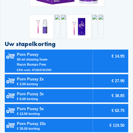
Uw stapelkorting
Porn Pussy
€ 14.95
50 ml shaving foam
Razor Bumps Free
EAN code: 8718247421565
Porn Pussy 2x
€ 27.90
€ 2.00 korting
Porn Pussy 3x
€ 38.85
€ 6.00 korting
Porn Pussy 5x
€ 62.75
€ 12.00 korting
Porn Pussy 10x
€ 119.50
€ 30.00 korting