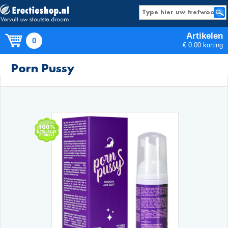
Artikelen
0
€ 0.00 korting
Producten
Porn Pussy