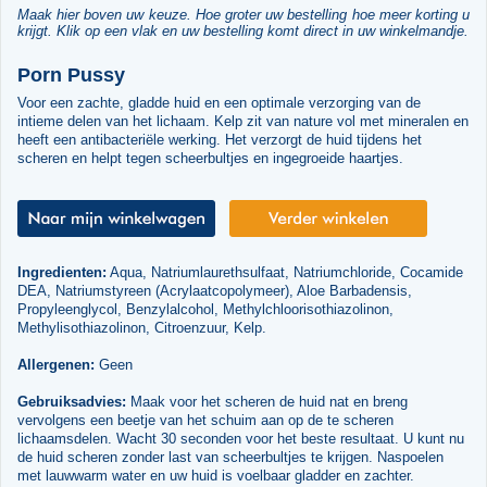
Maak hier boven uw keuze. Hoe groter uw bestelling hoe meer korting u
krijgt. Klik op een vlak en uw bestelling komt direct in uw winkelmandje.
Porn Pussy
Voor een zachte, gladde huid en een optimale verzorging van de
intieme delen van het lichaam. Kelp zit van nature vol met mineralen en
heeft een antibacteriële werking. Het verzorgt de huid tijdens het
scheren en helpt tegen scheerbultjes en ingegroeide haartjes.
Ingredienten:
Aqua, Natriumlaurethsulfaat, Natriumchloride, Cocamide
DEA, Natriumstyreen (Acrylaatcopolymeer), Aloe Barbadensis,
Propyleenglycol, Benzylalcohol, Methylchloorisothiazolinon,
Methylisothiazolinon, Citroenzuur, Kelp.
Allergenen:
Geen
Gebruiksadvies:
Maak voor het scheren de huid nat en breng
vervolgens een beetje van het schuim aan op de te scheren
lichaamsdelen. Wacht 30 seconden voor het beste resultaat. U kunt nu
de huid scheren zonder last van scheerbultjes te krijgen. Naspoelen
met lauwwarm water en uw huid is voelbaar gladder en zachter.