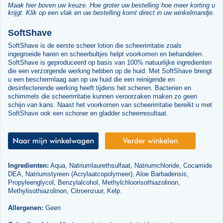
Maak hier boven uw keuze. Hoe groter uw bestelling hoe meer korting u
krijgt. Klik op een vlak en uw bestelling komt direct in uw winkelmandje.
SoftShave
SoftShave is de eerste scheer lotion die scheerirritatie zoals
ingegroeide haren en scheerbultjes helpt voorkomen en behandelen.
SoftShave is geproduceerd op basis van 100% natuurlijke ingredienten
die een verzorgende werking hebben op de huid. Met SoftShave brengt
u een beschermlaag aan op uw huid die een reinigende en
desinfecterende werking heeft tijdens het scheren. Bacterien en
schimmels die scheerirritatie kunnen veroorzaken maken zo geen
schijn van kans. Naast het voorkomen van scheerirritatie bereikt u met
SoftShave ook een schoner en gladder scheerresultaat.
Ingredienten:
Aqua, Natriumlaurethsulfaat, Natriumchloride, Cocamide
DEA, Natriumstyreen (Acrylaatcopolymeer), Aloe Barbadensis,
Propyleenglycol, Benzylalcohol, Methylchloorisothiazolinon,
Methylisothiazolinon, Citroenzuur, Kelp.
Allergenen:
Geen