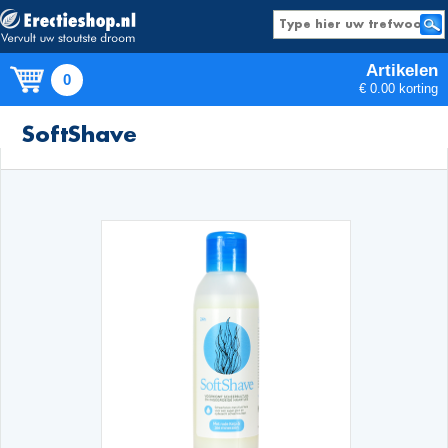
Artikelen
0
€ 0.00 korting
Producten
SoftShave