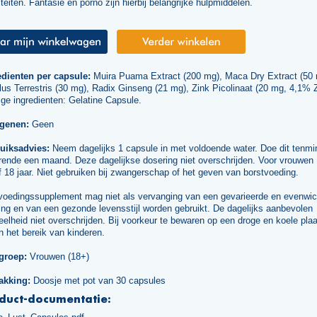
iteiten. Fantasie en porno zijn hierbij belangrijke hulpmiddelen.
edienten per capsule:
Muira Puama Extract (200 mg), Maca Dry Extract (50 
lus Terrestris (30 mg), Radix Ginseng (21 mg), Zink Picolinaat (20 mg, 4,1% Z
ge ingredienten: Gelatine Capsule.
rgenen:
Geen
uiksadvies:
Neem dagelijks 1 capsule in met voldoende water. Doe dit tenmi
rende een maand. Deze dagelijkse dosering niet overschrijden. Voor vrouwen
 18 jaar. Niet gebruiken bij zwangerschap of het geven van borstvoeding.
voedingssupplement mag niet als vervanging van een gevarieerde en evenwic
ng en van een gezonde levensstijl worden gebruikt. De dagelijks aanbevolen
elheid niet overschrijden. Bij voorkeur te bewaren op een droge en koele plaa
n het bereik van kinderen.
groep:
Vrouwen (18+)
akking:
Doosje met pot van 30 capsules
duct-documentatie: