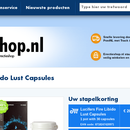
nservice
Nieuwste producten
Snelle levering do
PostNL met Track 
Erectieshop.nl sta
veilig winkelen en
ido Lust Capsules
Uw stapelkorting
Lucifers Fire Libido
€ 2
Lust Capsules
1 pot with 30 capsules
EAN code: 8718247420971