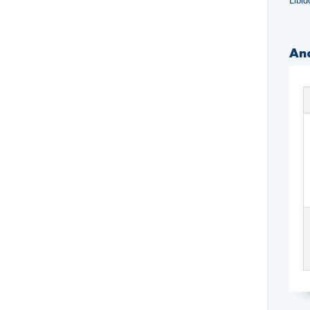
Libi
An