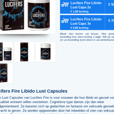
Lucifers Fire Libido
€ 5
Lust Caps 2x
€ 1.90 korting
Lucifers Fire Libido
€ 7
Lust Caps 3x
€ 5.85 korting
Maak hier boven uw keuze. Hoe grot
bestelling hoe meer korting u krijgt. Klik op e
en uw bestelling komt direct in uw winkelmand
ifers Fire Libido Lust Capsules
o Lust Capsules van Lucifers Fire is voor vrouwen die hun libido en gevoel vo
aliteit extreem willen versterken. Cognitieve type dames zijn dan weer
dgeorienteerd. Ze baseren zich op gedachten en fantasie om seksuele gevoel
kracht te geven. Ze worden opgewonden door het inbeelden of zien van seksue