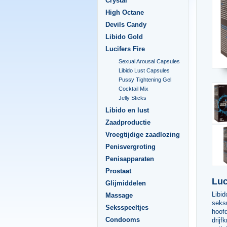
Crystal
High Octane
Devils Candy
Libido Gold
Lucifers Fire
Sexual Arousal Capsules
Libido Lust Capsules
Pussy Tightening Gel
Cocktail Mix
Jelly Sticks
Libido en lust
Zaadproductie
Vroegtijdige zaadlozing
Penisvergroting
Penisapparaten
Prostaat
Luc
Glijmiddelen
Libid
Massage
seksu
Seksspeeltjes
hoof
Condooms
drijf