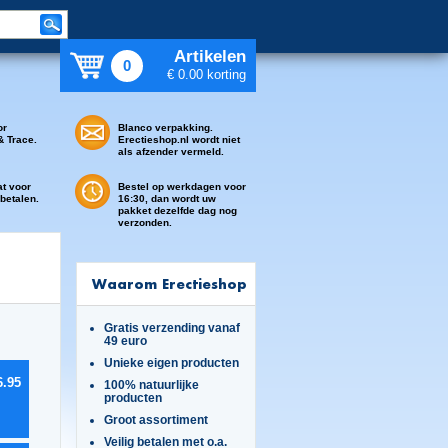
Artikelen
0
€ 0.00 korting
or
Blanco verpakking.
& Trace.
Erectieshop.nl wordt niet
als afzender vermeld.
at voor
Bestel op werkdagen voor
 betalen.
16:30, dan wordt uw
pakket dezelfde dag nog
verzonden.
Waarom Erectieshop
Gratis verzending vanaf
49 euro
Unieke eigen producten
6.95
100% natuurlijke
producten
Groot assortiment
Veilig betalen met o.a.