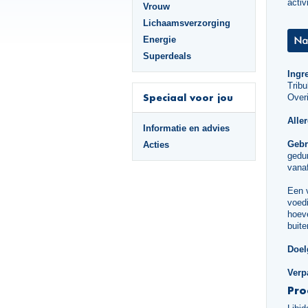
activ
Vrouw
Lichaamsverzorging
Energie
Superdeals
Ingr
Tribu
Speciaal voor jou
Overi
Alle
Informatie en advies
Gebr
Acties
gedu
vanaf
Een 
voedi
hoeve
buite
Doel
Verp
Pro