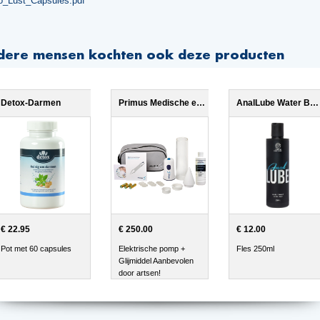
do_Lust_Capsules.pdf
dere mensen kochten ook deze producten
Detox-Darmen
Primus Medische erectiepomp
AnalLube Water Based 250ml
€ 22.95
€ 250.00
€ 12.00
Pot met 60 capsules
Elektrische pomp +
Fles 250ml
Glijmiddel Aanbevolen
door artsen!