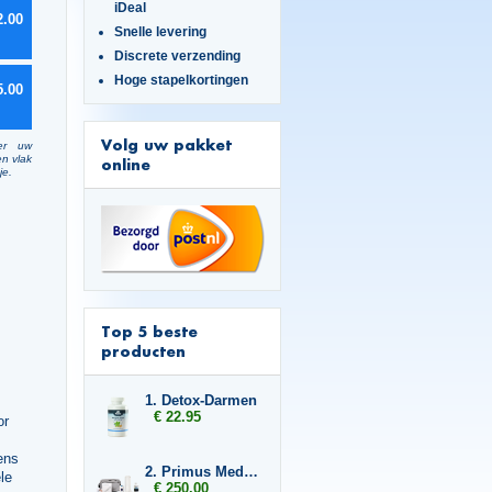
iDeal
2.00
Snelle levering
Discrete verzending
Hoge stapelkortingen
5.00
Volg uw pakket
er uw
en vlak
online
je.
Top 5 beste
producten
1. Detox-Darmen
€ 22.95
or
ens
2. Primus Medische erectiepomp
le
€ 250.00