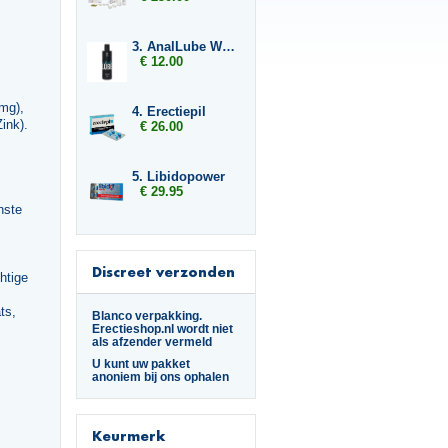
3. AnalLube Water Based 250ml
€ 12.00
mg),
4. Erectiepil
ink).
€ 26.00
5. Libidopower
€ 29.95
nste
Discreet verzonden
htige
ts,
Blanco verpakking.
Erectieshop.nl wordt niet
als afzender vermeld
U kunt uw pakket
anoniem bij ons ophalen
Keurmerk