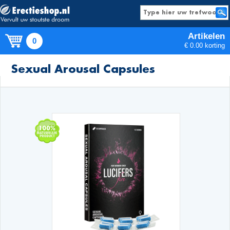
Artikelen
0
€ 0.00 korting
Producten
Sexual Arousal Capsules