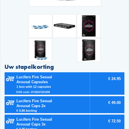
Uw stapelkorting
Lucifers Fire Sexual
€ 24.95
Arousal Capsules
1 box with 12 capsules
EAN code: 8718247421008
Lucifers Fire Sexual
€ 49.00
Arousal Caps 2x
€ 0.90 korting
Lucifers Fire Sexual
€ 72.50
Arousal Caps 3x
€ 2.35 korting