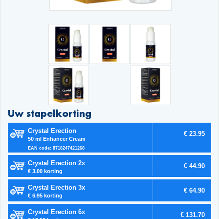
Uw stapelkorting
Crystal Erection
€ 23.95
50 ml Enhancer Cream
EAN code: 8718247421268
Crystal Erection 2x
€ 44.90
€ 3.00 korting
Crystal Erection 3x
€ 64.90
€ 6.95 korting
Crystal Erection 6x
€ 131.70