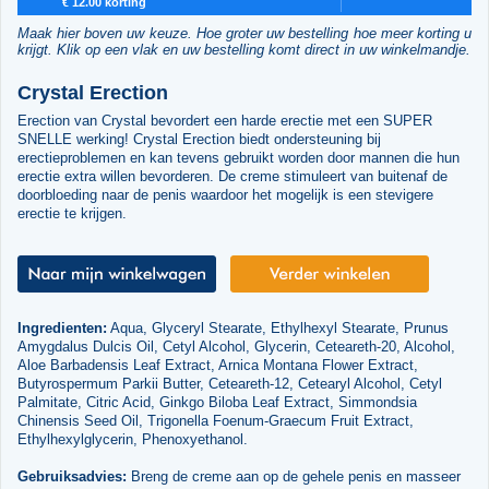
€ 12.00 korting
Maak hier boven uw keuze. Hoe groter uw bestelling hoe meer korting u
krijgt. Klik op een vlak en uw bestelling komt direct in uw winkelmandje.
Crystal Erection
Erection van Crystal bevordert een harde erectie met een SUPER
SNELLE werking! Crystal Erection biedt ondersteuning bij
erectieproblemen en kan tevens gebruikt worden door mannen die hun
erectie extra willen bevorderen. De creme stimuleert van buitenaf de
doorbloeding naar de penis waardoor het mogelijk is een stevigere
erectie te krijgen.
Ingredienten:
Aqua, Glyceryl Stearate, Ethylhexyl Stearate, Prunus
Amygdalus Dulcis Oil, Cetyl Alcohol, Glycerin, Ceteareth-20, Alcohol,
Aloe Barbadensis Leaf Extract, Arnica Montana Flower Extract,
Butyrospermum Parkii Butter, Ceteareth-12, Cetearyl Alcohol, Cetyl
Palmitate, Citric Acid, Ginkgo Biloba Leaf Extract, Simmondsia
Chinensis Seed Oil, Trigonella Foenum-Graecum Fruit Extract,
Ethylhexylglycerin, Phenoxyethanol.
Gebruiksadvies:
Breng de creme aan op de gehele penis en masseer