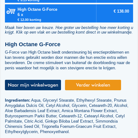
High Octane G-Force
€ 138.00
6 x
€ 12.00 korting
Maak hier boven uw keuze. Hoe groter uw bestelling hoe meer korting u
krijgt. Klik op een vlak en uw bestelling komt direct in uw winkelmandje.
High Octane G-Force
G-Force van High Octane biedt ondersteuning bij erectieproblemen en
kan tevens gebruikt worden door mannen die hun erectie extra willen
bevorderen. De creme stimuleert van buitenaf de doorbloeding naar de
penis waardoor het mogelijk is een stevigere erectie te krijgen.
Ingredienten:
Aqua, Glyceryl Stearate, Ethylhexyl Stearate, Prunus
Amygdalus Dulcis Oil, Cetyl Alcohol, Glycerin, Ceteareth-20, Alcohol,
Aloe Barbadensis Leaf Extract, Arnica Montana Flower Extract,
Butyrospermum Parkii Butter, Ceteareth-12, Cetearyl Alcohol, Cetyl
Palmitate, Citric Acid, Ginkgo Biloba Leaf Extract, Simmondsia
Chinensis Seed Oil, Trigonella Foenum-Graecum Fruit Extract,
Ethylhexylglycerin, Phenoxyethanol.