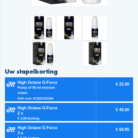
Uw stapelkorting
High Octane G-Force
€ 25.00
Pump of 50 ml erection
cream
EAN code: 8718247421084
High Octane G-Force
€ 49.00
2 x
€ 1.00 korting
High Octane G-Force
€ 69.85
3 x
€ 5.15 korting