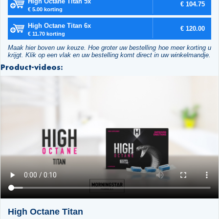
High Octane Titan 5x
€ 104.75
€ 5.00 korting
High Octane Titan 6x
€ 120.00
€ 11.70 korting
Maak hier boven uw keuze. Hoe groter uw bestelling hoe meer korting u
krijgt. Klik op een vlak en uw bestelling komt direct in uw winkelmandje.
Product-videos:
High Octane Titan