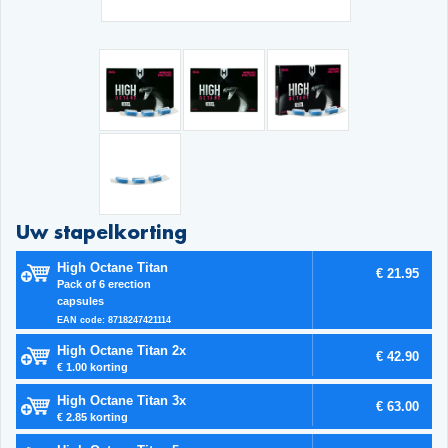
Uw stapelkorting
High Octane Titan
€ 21.95
Pack of 6 erection
capsules
EAN code: 8718247421114
High Octane Titan 2x
€ 42.90
€ 1.00 korting
High Octane Titan 3x
€ 63.00
€ 2.85 korting