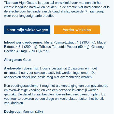
Titan van High Octane is speciaal ontwikkeld voor mannen die hun
erectie langdurig hard willen houden. Is de erectie niet hard genoeg of is
de erectie voor het einde van de daad al slap geworden? Titan zorgt
weer voor langdurig harde erecties.
Inhoud per dagdosering:
Muira Puama-Extract 4:1 (300 mg), Maca-
Extract 4-5:1 (200 mg), Tribulus Terrestris-Poeder (60 mg), Ginseng-
Poeder (42 mg), Zink (1,6 mg).
Allergenen:
Geen
Aanbevolen dosering:
1 dosis bestaat uit 2 capsules en moet
minimaal 1 uur voor seksuele activiteit worden ingenomen. De
aanbevolen dagelijkse dosis mag niet overschreden worden.
Een voedingssupplement mag niet als vervanging van een gevarieerde
en evenwichtige voeding en van een gezonde levensstijl worden
gebruikt. De dagelijks aanbevolen hoeveelheid niet overschrijden. Bij
voorkeur te bewaren op een droge en koele plaats, buiten het bereik
van kinderen.
Doelgroep:
Mannen (18+)