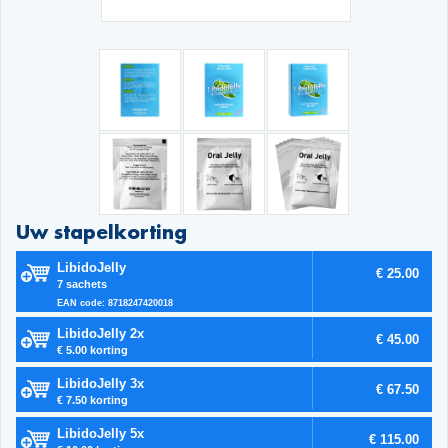
Uw stapelkorting
LibidoJelly
€ 25.00
7 sachets
EAN code: 8718247420018
LibidoJelly 2x
€ 45.00
€ 5.00 korting
LibidoJelly 3x
€ 67.50
€ 7.50 korting
LibidoJelly 5x
€ 115.00