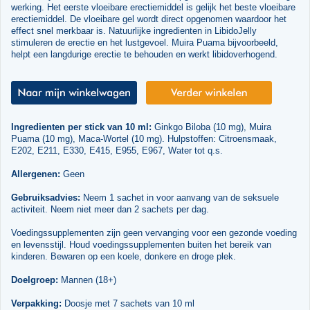
werking. Het eerste vloeibare erectiemiddel is gelijk het beste vloeibare
erectiemiddel. De vloeibare gel wordt direct opgenomen waardoor het
effect snel merkbaar is. Natuurlijke ingredienten in LibidoJelly
stimuleren de erectie en het lustgevoel. Muira Puama bijvoorbeeld,
helpt een langdurige erectie te behouden en werkt libidoverhogend.
Ingredienten per stick van 10 ml:
Ginkgo Biloba (10 mg), Muira
Puama (10 mg), Maca-Wortel (10 mg). Hulpstoffen: Citroensmaak,
E202, E211, E330, E415, E955, E967, Water tot q.s.
Allergenen:
Geen
Gebruiksadvies:
Neem 1 sachet in voor aanvang van de seksuele
activiteit. Neem niet meer dan 2 sachets per dag.
Voedingssupplementen zijn geen vervanging voor een gezonde voeding
en levensstijl. Houd voedingssupplementen buiten het bereik van
kinderen. Bewaren op een koele, donkere en droge plek.
Doelgroep:
Mannen (18+)
Verpakking:
Doosje met 7 sachets van 10 ml