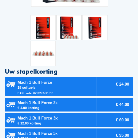
Uw stapelkorting
Mach 1 Bull Force
€ 24.00
15 softgels
EAN code: 8718247421510
Mach 1 Bull Force 2x
€ 44.00
€ 4.00 korting
Mach 1 Bull Force 3x
€ 60.00
€ 12.00 korting
Mach 1 Bull Force 5x
€ 95.00