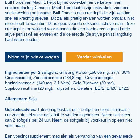
Bull Force van Mach 1 helpt bij het opwekken en verbeteren van
erecties dankzij Ginseng. Mach 1 producten zijn ontwikkeld voor een
snelle werking na inname. Bull Force is een erectiepil die zijn werking
snel en krachtig aflevert. Dit zal als prettig ervaren worden omdat u niet
meer hoeft te wachten. Dit is goed voor de seksueel actieve man. Deze
erectiepil is ontwikkeld voor mannen die een harde erectie (een harde
stijve penis) willen ervaren en die de erectie (de stijve penis) langdurig
hard willen houden.
Ingredienten per 2 softgels:
Ginseng Panax (166,66 mg, 27% -30%
Ginsenosiden), Zonnebloemolie (464,8 mg), Gevriesdroogde
Koninginnengelei (140 mg, 3:1 Vers), Gele Bijenwas (30 mg),
Sojaboonlecithine (20 mg). Hulpstoffen: Gelatine, E172, E420, E422.
Allergenen:
Soja
Gebruiksadvies:
1 dosering bestaat uit 1 softgel en dient minimaal 1
uur voor de seksuele activiteit te worden ingenomen. Neem niet meer
dan 2 softgels per 24 uur. Neem de softgels bij voorkeur in op een niet
volle maag.
Een voedingssupplement mag niet als vervanging van een gevarieerde