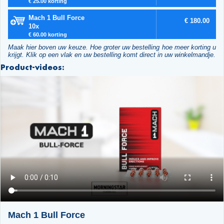
€ 25.00 korting
Mach 1 Bull Force
€ 180.00
10x
€ 60.00 korting
Maak hier boven uw keuze. Hoe groter uw bestelling hoe meer korting u
krijgt. Klik op een vlak en uw bestelling komt direct in uw winkelmandje.
Product-videos:
Mach 1 Bull Force