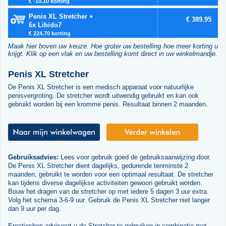
€ -10.10 korting
Penis XL Stretcher +
€ 389.95
6x Libido7
€ 224.70 korting
Maak hier boven uw keuze. Hoe groter uw bestelling hoe meer korting u
krijgt. Klik op een vlak en uw bestelling komt direct in uw winkelmandje.
Penis XL Stretcher
De Penis XL Stretcher is een medisch apparaat voor natuurlijke
penisvergroting. De stretcher wordt uitwendig gebruikt en kan ook
gebruikt worden bij een kromme penis. Resultaat binnen 2 maanden.
Gebruiksadvies:
Lees voor gebruik goed de gebruiksaanwijzing door.
De Penis XL Stretcher dient dagelijks, gedurende tenminste 2
maanden, gebruikt te worden voor een optimaal resultaat. De stretcher
kan tijdens diverse dagelijkse activiteiten gewoon gebruikt worden.
Bouw het dragen van de stretcher op met iedere 5 dagen 3 uur extra.
Volg het schema 3-6-9 uur. Gebruik de Penis XL Stretcher niet langer
dan 9 uur per dag.
Erectieshop adviseert u de Stretcher te gebruiken in combinatie met