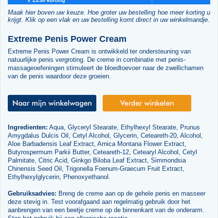
Maak hier boven uw keuze. Hoe groter uw bestelling hoe meer korting u
krijgt. Klik op een vlak en uw bestelling komt direct in uw winkelmandje.
Extreme Penis Power Cream
Extreme Penis Power Cream is ontwikkeld ter ondersteuning van
natuurlijke penis vergroting. De creme in combinatie met penis-
massageoefeningen stimuleert de bloedtoevoer naar de zwellichamen
van de penis waardoor deze groeien.
Ingredienten:
Aqua, Glyceryl Stearate, Ethylhexyl Stearate, Prunus
Amygdalus Dulcis Oil, Cetyl Alcohol, Glycerin, Ceteareth-20, Alcohol,
Aloe Barbadensis Leaf Extract, Arnica Montana Flower Extract,
Butyrospermum Parkii Butter, Ceteareth-12, Cetearyl Alcohol, Cetyl
Palmitate, Citric Acid, Ginkgo Biloba Leaf Extract, Simmondsia
Chinensis Seed Oil, Trigonella Foenum-Graecum Fruit Extract,
Ethylhexylglycerin, Phenoxyethanol.
Gebruiksadvies:
Breng de creme aan op de gehele penis en masseer
deze stevig in. Test voorafgaand aan regelmatig gebruik door het
aanbrengen van een beetje creme op de binnenkant van de onderarm.