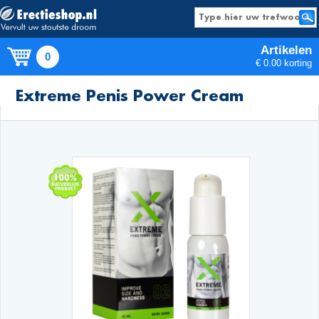
Artikelen
0
€ 0.00 korting
Producten
Extreme Penis Power Cream