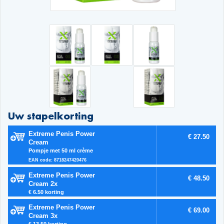
Uw stapelkorting
Extreme Penis Power
€ 27.50
Cream
Pompje met 50 ml crème
EAN code: 8718247420476
Extreme Penis Power
€ 48.50
Cream 2x
€ 6.50 korting
Extreme Penis Power
€ 69.00
Cream 3x
€ 13.50 korting