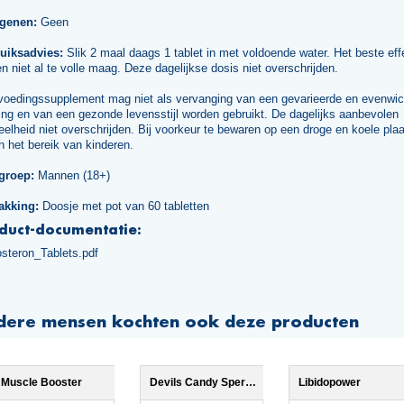
rgenen:
Geen
uiksadvies:
Slik 2 maal daags 1 tablet in met voldoende water. Het beste effe
n niet al te volle maag. Deze dagelijkse dosis niet overschrijden.
voedingssupplement mag niet als vervanging van een gevarieerde en evenwic
ng en van een gezonde levensstijl worden gebruikt. De dagelijks aanbevolen
elheid niet overschrijden. Bij voorkeur te bewaren op een droge en koele plaa
n het bereik van kinderen.
groep:
Mannen (18+)
akking:
Doosje met pot van 60 tabletten
duct-documentatie:
osteron_Tablets.pdf
dere mensen kochten ook deze producten
Muscle Booster
Devils Candy Sperm Flood
Libidopower