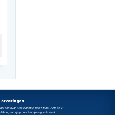
t ervaringen
ast ben over Erectieshop is heel simpel. Altijd als ik
el thuis, en mijn producten zijn in goede staat.'