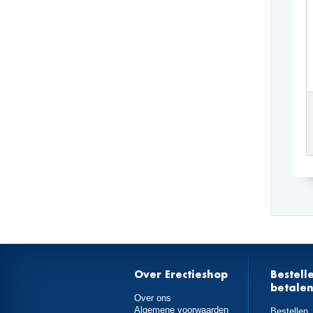
Over Erectieshop
Bestell
betale
Over ons
Algemene voorwaarden
Bestellen