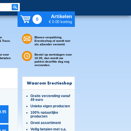
Artikelen
0
€ 0.00 korting
or
Blanco verpakking.
& Trace.
Erectieshop.nl wordt niet
als afzender vermeld.
at voor
Bestel op werkdagen voor
 betalen.
16:30, dan wordt uw
pakket dezelfde dag nog
verzonden.
Waarom Erectieshop
Gratis verzending vanaf
49 euro
Unieke eigen producten
9.95
100% natuurlijke
producten
Groot assortiment
Veilig betalen met o.a.