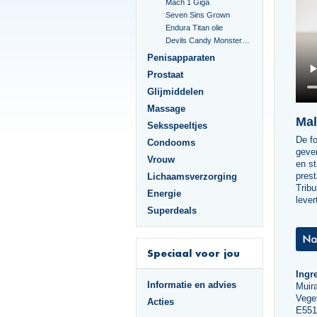
Mach 1 Giga
Seven Sins Grown
Endura Titan olie
Devils Candy Monster Cock
Penisapparaten
Prostaat
Glijmiddelen
Massage
Mal
Seksspeeltjes
De f
Condooms
geve
Vrouw
en st
prest
Lichaamsverzorging
Tribu
Energie
lever
Superdeals
Speciaal voor jou
Ingre
Informatie en advies
Muir
Veget
Acties
E551