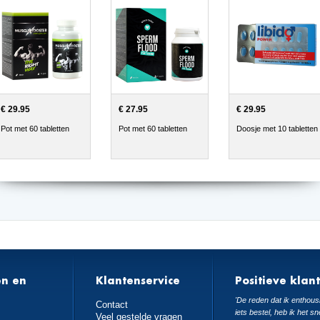
€ 29.95
€ 27.95
€ 29.95
Pot met 60 tabletten
Pot met 60 tabletten
Doosje met 10 tabletten
en en
Klantenservice
Positieve klan
n
'De reden dat ik enthousi
Contact
iets bestel, heb ik het sn
Veel gestelde vragen