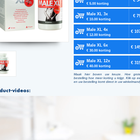
€ 5
€ 5.00 korting
Male XL 3x
€ 7
€ 10.00 korting
Male XL 4x
€ 10
€ 12.00 korting
Male XL 6x
€ 14
€ 30.00 korting
Male XL 12x
€ 31
€ 40.00 korting
Maak hier boven uw keuze. Hoe grot
bestelling hoe meer korting u krijgt. Klik op e
en uw bestelling komt direct in uw winkelmand
duct-videos: