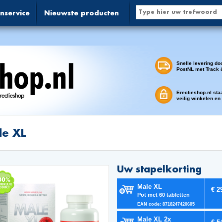
nservice
Nieuwste producten
Snelle levering do
PostNL met Track 
Erectieshop.nl sta
veilig winkelen en
le XL
Uw stapelkorting
Male XL
€ 2
Pot met 60 tabletten
EAN code: 8718247420605
Male XL 2x