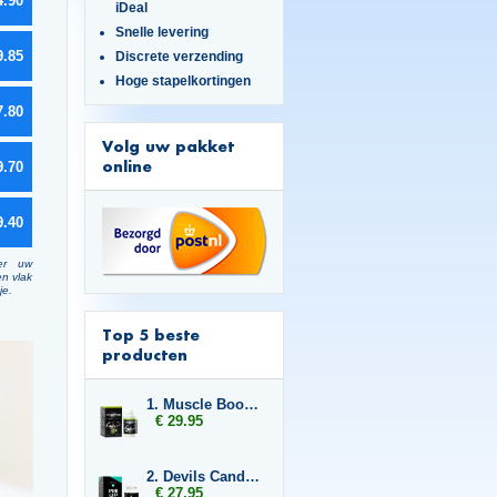
4.90
iDeal
Snelle levering
9.85
Discrete verzending
Hoge stapelkortingen
7.80
Volg uw pakket
online
9.70
9.40
er uw
en vlak
je.
Top 5 beste
producten
1. Muscle Booster
€ 29.95
2. Devils Candy Sperm Flood
€ 27.95