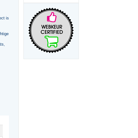
ct is
htige
ts,