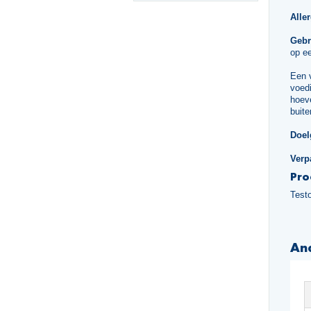
Alle
Gebr
op ee
Een 
voedi
hoeve
buite
Doel
Verp
Pro
Test
An