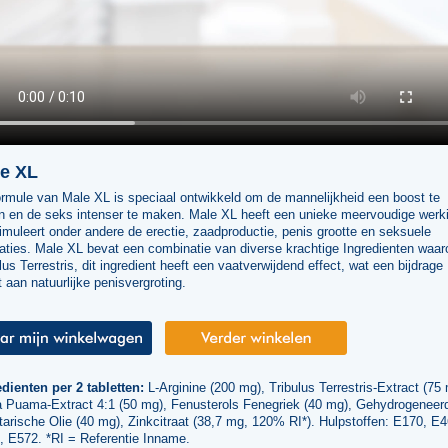
e XL
ormule van Male XL is speciaal ontwikkeld om de mannelijkheid een boost te
n en de seks intenser te maken. Male XL heeft een unieke meervoudige werk
imuleert onder andere de erectie, zaadproductie, penis grootte en seksuele
aties. Male XL bevat een combinatie van diverse krachtige Ingredienten waar
lus Terrestris, dit ingredient heeft een vaatverwijdend effect, wat een bijdrage
t aan natuurlijke penisvergroting.
dienten per 2 tabletten:
L-Arginine (200 mg), Tribulus Terrestris-Extract (75
a Puama-Extract 4:1 (50 mg), Fenusterols Fenegriek (40 mg), Gehydrogeneer
arische Olie (40 mg), Zinkcitraat (38,7 mg, 120% RI*). Hulpstoffen: E170, E4
, E572. *RI = Referentie Inname.