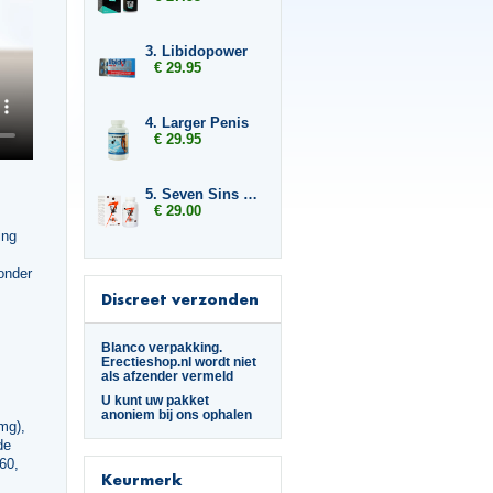
3. Libidopower
€ 29.95
4. Larger Penis
€ 29.95
5. Seven Sins Boost
€ 29.00
ing
onder
Discreet verzonden
Blanco verpakking.
Erectieshop.nl wordt niet
als afzender vermeld
U kunt uw pakket
anoniem bij ons ophalen
 mg),
de
60,
Keurmerk