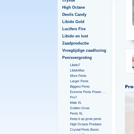
Crystal
High Octane
Devils Candy
Libido Gold
Lucifers Fire
Libido en lust
Zaadproductie
Vroegtijdige zaadlozing
Penisvergroting
Libido7
LibidoMax
More Penis
Larger Penis
Pro
Biggest Penis
Extreme Penis Power Cream
Pro7
Male XL
Golden Grow
Penis XL
Keep it up grote penis
High Octane Predator
Crystal Penis Boost