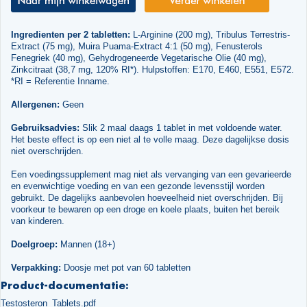
Ingredienten per 2 tabletten:
L-Arginine (200 mg), Tribulus Terrestris-
Extract (75 mg), Muira Puama-Extract 4:1 (50 mg), Fenusterols
Fenegriek (40 mg), Gehydrogeneerde Vegetarische Olie (40 mg),
Zinkcitraat (38,7 mg, 120% RI*). Hulpstoffen: E170, E460, E551, E572.
*RI = Referentie Inname.
Allergenen:
Geen
Gebruiksadvies:
Slik 2 maal daags 1 tablet in met voldoende water.
Het beste effect is op een niet al te volle maag. Deze dagelijkse dosis
niet overschrijden.
Een voedingssupplement mag niet als vervanging van een gevarieerde
en evenwichtige voeding en van een gezonde levensstijl worden
gebruikt. De dagelijks aanbevolen hoeveelheid niet overschrijden. Bij
voorkeur te bewaren op een droge en koele plaats, buiten het bereik
van kinderen.
Doelgroep:
Mannen (18+)
Verpakking:
Doosje met pot van 60 tabletten
Product-documentatie:
Testosteron_Tablets.pdf