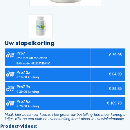
Uw stapelkorting
Pro7
€ 39.95
Pot met 60 tabletten
EAN code: 8718247420490
Pro7 2x
€ 64.90
€ 15.00 korting
Pro7 3x
€ 89.85
€ 30.00 korting
Pro7 6x
€ 169.70
€ 70.00 korting
Maak hier boven uw keuze. Hoe groter uw bestelling hoe meer korting u
krijgt. Klik op een vlak en uw bestelling komt direct in uw winkelmandje.
Product-videos: