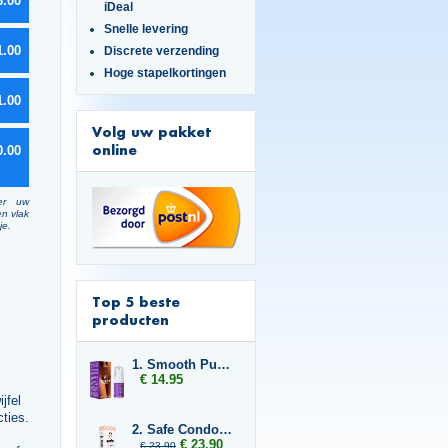
6.00
iDeal
Snelle levering
1.00
Discrete verzending
Hoge stapelkortingen
1.00
Volg uw pakket
online
0.00
er uw
en vlak
je.
Top 5 beste
producten
1. Smooth Pussy
€ 14.95
jfel
cties.
2. Safe Condoms Ultra Thin 2x
€ 23.90
€ 23.90