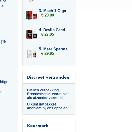
e of
zie
3. Mach 1 Giga
€ 29.00
4. Devils Candy Monster Cock
€ 27.95
 (15
5. Meer Sperma
€ 29.95
Discreet verzonden
htige
Blanco verpakking.
ts,
Erectieshop.nl wordt niet
als afzender vermeld
U kunt uw pakket
anoniem bij ons ophalen
Keurmerk