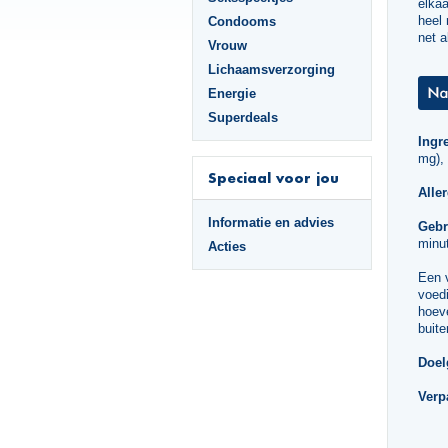
elkaa
heel 
Condooms
net a
Vrouw
Lichaamsverzorging
Energie
Superdeals
Ingr
mg),
Speciaal voor jou
Alle
Informatie en advies
Gebr
minut
Acties
Een 
voedi
hoeve
buite
Doel
Verp