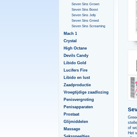
Seven Sins Grown
Seven Sins Boost
Seven Sins Jelly
Seven Sins Greed
Seven Sins Screaming
Mach 1
Crystal
High Octane
Devils Candy
Libido Gold
Lucifers Fire
Libido en lust
Zaadproductie
Vroegtijdige zaadlozing
Penisvergroting
Penisapparaten
Sev
Prostaat
Greed
Glijmiddelen
stell
of wo
Massage
Het 
Seksspeeltjes