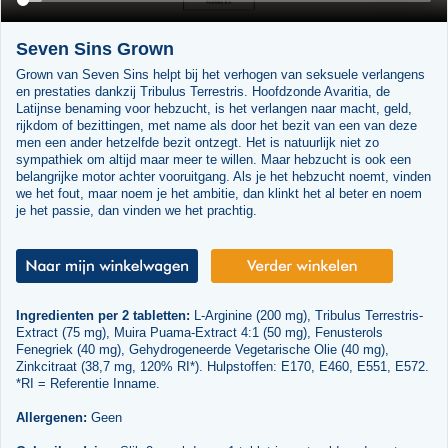
Seven Sins Grown
Grown van Seven Sins helpt bij het verhogen van seksuele verlangens
en prestaties dankzij Tribulus Terrestris. Hoofdzonde Avaritia, de
Latijnse benaming voor hebzucht, is het verlangen naar macht, geld,
rijkdom of bezittingen, met name als door het bezit van een van deze
men een ander hetzelfde bezit ontzegt. Het is natuurlijk niet zo
sympathiek om altijd maar meer te willen. Maar hebzucht is ook een
belangrijke motor achter vooruitgang. Als je het hebzucht noemt, vinden
we het fout, maar noem je het ambitie, dan klinkt het al beter en noem
je het passie, dan vinden we het prachtig.
Ingredienten per 2 tabletten:
L-Arginine (200 mg), Tribulus Terrestris-
Extract (75 mg), Muira Puama-Extract 4:1 (50 mg), Fenusterols
Fenegriek (40 mg), Gehydrogeneerde Vegetarische Olie (40 mg),
Zinkcitraat (38,7 mg, 120% RI*). Hulpstoffen: E170, E460, E551, E572.
*RI = Referentie Inname.
Allergenen:
Geen