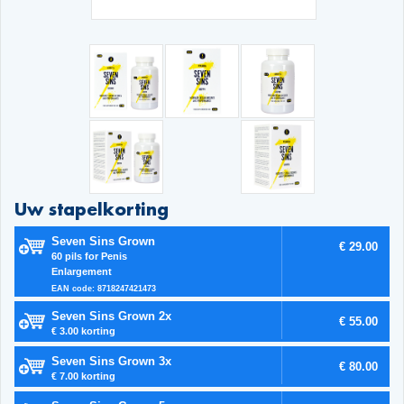
Uw stapelkorting
Seven Sins Grown
€ 29.00
60 pils for Penis
Enlargement
EAN code: 8718247421473
Seven Sins Grown 2x
€ 55.00
€ 3.00 korting
Seven Sins Grown 3x
€ 80.00
€ 7.00 korting