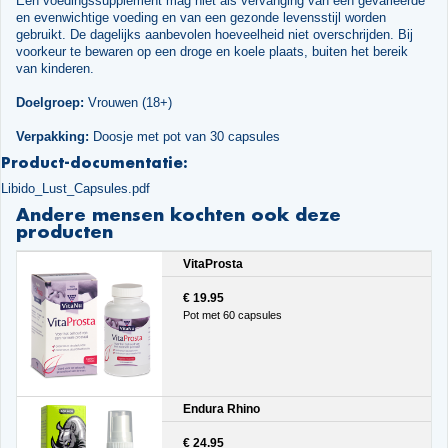
Een voedingssupplement mag niet als vervanging van een gevarieerde
en evenwichtige voeding en van een gezonde levensstijl worden
gebruikt. De dagelijks aanbevolen hoeveelheid niet overschrijden. Bij
voorkeur te bewaren op een droge en koele plaats, buiten het bereik
van kinderen.
Doelgroep:
Vrouwen (18+)
Verpakking:
Doosje met pot van 30 capsules
Product-documentatie:
Libido_Lust_Capsules.pdf
Andere mensen kochten ook deze
producten
VitaProsta
€ 19.95
Pot met 60 capsules
Endura Rhino
€ 24.95