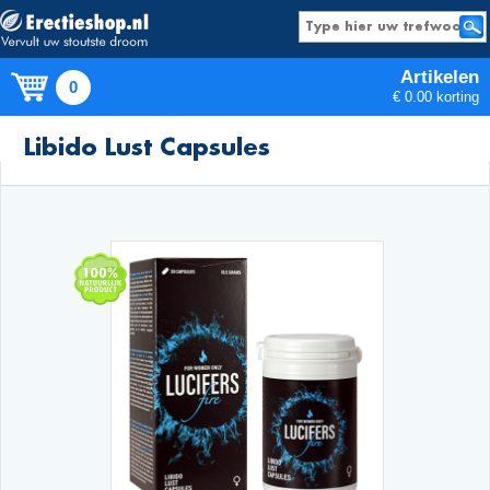
Artikelen
0
€ 0.00 korting
Producten
Libido Lust Capsules