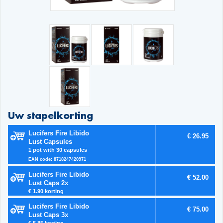
Uw stapelkorting
Lucifers Fire Libido
€ 26.95
Lust Capsules
1 pot with 30 capsules
EAN code: 8718247420971
Lucifers Fire Libido
€ 52.00
Lust Caps 2x
€ 1.90 korting
Lucifers Fire Libido
€ 75.00
Lust Caps 3x
€ 5.85 korting