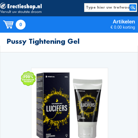
Artikelen
0
€ 0.00 korting
Producten
Pussy Tightening Gel