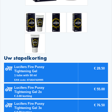
Uw stapelkorting
Lucifers Fire Pussy
€ 28.50
Tightening Gel
1 tube with 50 ml
EAN code: 8718247420995
Lucifers Fire Pussy
€ 55.00
Tightening Gel 2x
€ 2.00 korting
Lucifers Fire Pussy
€ 76.50
Tightening Gel 3x
€ 9.00 korting