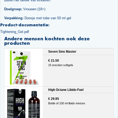
buiten het bereik van kinderen.
Doelgroep:
Vrouwen (18+)
Verpakking:
Doosje met tube van 50 ml gel
Product-documentatie:
Tightening_Gel.pdf
Andere mensen kochten ook deze
producten
Seven Sins Master
€ 21.50
15 erection softgels
High Octane Libido Fuel
€ 29.95
Bottle of 100 ml libido mixture