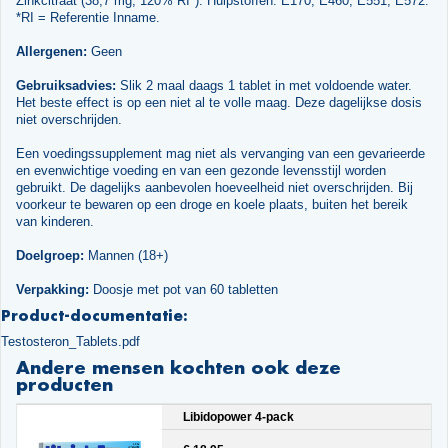
Zinkcitraat (38,7 mg, 120% RI*). Hulpstoffen: E170, E460, E551, E572.
*RI = Referentie Inname.
Allergenen:
Geen
Gebruiksadvies:
Slik 2 maal daags 1 tablet in met voldoende water.
Het beste effect is op een niet al te volle maag. Deze dagelijkse dosis
niet overschrijden.
Een voedingssupplement mag niet als vervanging van een gevarieerde
en evenwichtige voeding en van een gezonde levensstijl worden
gebruikt. De dagelijks aanbevolen hoeveelheid niet overschrijden. Bij
voorkeur te bewaren op een droge en koele plaats, buiten het bereik
van kinderen.
Doelgroep:
Mannen (18+)
Verpakking:
Doosje met pot van 60 tabletten
Product-documentatie:
Testosteron_Tablets.pdf
Andere mensen kochten ook deze
producten
Libidopower 4-pack