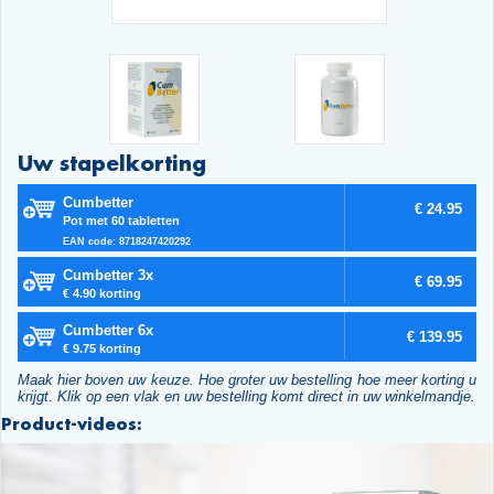
Uw stapelkorting
Cumbetter
€ 24.95
Pot met 60 tabletten
EAN code: 8718247420292
Cumbetter 3x
€ 69.95
€ 4.90 korting
Cumbetter 6x
€ 139.95
€ 9.75 korting
Maak hier boven uw keuze. Hoe groter uw bestelling hoe meer korting u
krijgt. Klik op een vlak en uw bestelling komt direct in uw winkelmandje.
Product-videos: